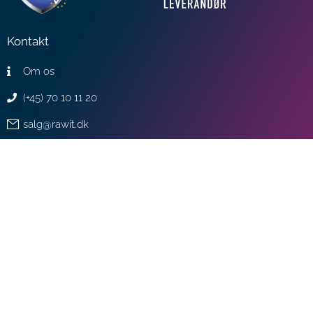
Kontakt
Om os
(+45) 70 10 11 20
salg@rawit.dk
support@rawit.dk
Nyheder
5 tips til sikker IT i juleferien
Få mere ud af Microsoft 365 med Lists
Spar penge på jeres IT - uden at gå på kompromis med
kvaliteten