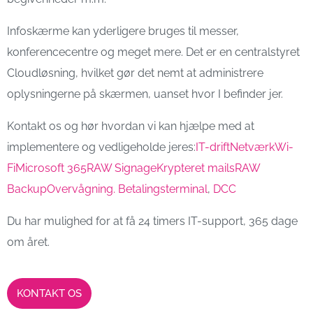
Infoskærme kan yderligere bruges til messer,
konferencecentre og meget mere. Det er en centralstyret
Cloudløsning, hvilket gør det nemt at administrere
oplysningerne på skærmen, uanset hvor I befinder jer.
Kontakt os og hør hvordan vi kan hjælpe med at
implementere og vedligeholde jeres:
IT-drift
Netværk
Wi-
Fi
Microsoft 365
RAW Signage
Krypteret mails
RAW
Backup
Overvågning.
Betalingsterminal
,
DCC
Du har mulighed for at få 24 timers IT-support, 365 dage
om året.
KONTAKT OS