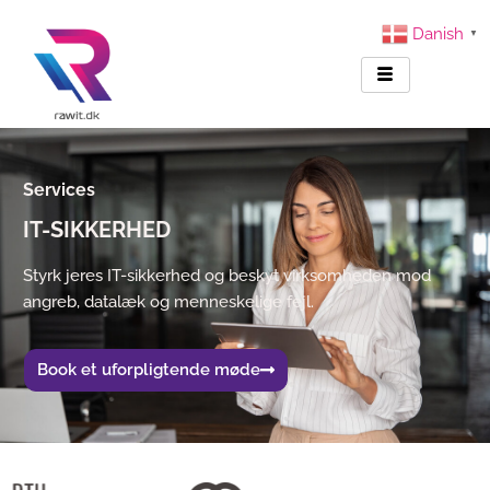
Danish
▼
Services
IT-SIKKERHED
Styrk jeres IT-sikkerhed og beskyt virksomheden mod
angreb, datalæk og menneskelige fejl.
Book et uforpligtende møde