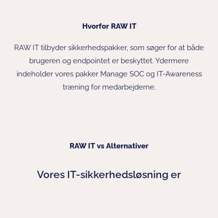
Hvorfor RAW IT
RAW IT tilbyder sikkerhedspakker, som søger for at både
brugeren og endpointet er beskyttet. Ydermere
indeholder vores pakker Manage SOC og IT-Awareness
træning for medarbejderne.
RAW IT vs Alternativer
Vores IT-sikkerhedsløsning er
B
r
u
g
e
r
v
e
n
l
i
g