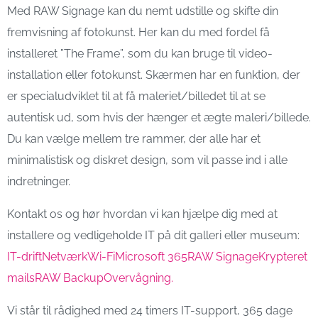
Med RAW Signage kan du nemt udstille og skifte din
fremvisning af fotokunst. Her kan du med fordel få
installeret ”The Frame”, som du kan bruge til video-
installation eller fotokunst. Skærmen har en funktion, der
er specialudviklet til at få maleriet/billedet til at se
autentisk ud, som hvis der hænger et ægte maleri/billede.
Du kan vælge mellem tre rammer, der alle har et
minimalistisk og diskret design, som vil passe ind i alle
indretninger.
Kontakt os og hør hvordan vi kan hjælpe dig med at
installere og vedligeholde IT på dit galleri eller museum:
IT-drift
Netværk
Wi-Fi
Microsoft 365
RAW Signage
Krypteret
mails
RAW Backup
Overvågning.
Vi står til rådighed med 24 timers IT-support, 365 dage