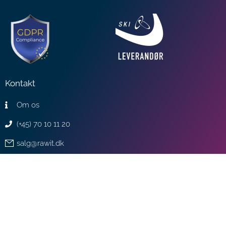
Kontakt
Om os
(+45) 70 10 11 20
salg@rawit.dk
support@rawit.dk
Nyheder
5 tips til sikker IT i juleferien