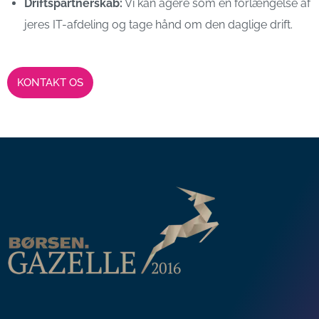
Driftspartnerskab:
Vi kan agere som en forlængelse af
jeres IT-afdeling og tage hånd om den daglige drift.
KONTAKT OS